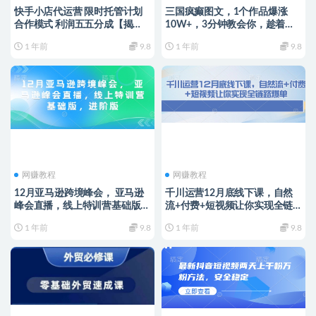
快手小店代运营 限时托管计划
三国疯癫图文，1个作品爆涨
合作模式 利润五五分成【揭
10W+，3分钟教会你，趁着风
秘】
口无脑冲(附详细教学)
1 年前
9.8
1 年前
9.8
网赚教程
网赚教程
12月亚马逊跨境峰会， 亚马逊
千川运营12月底线下课，自然
峰会直播，线上特训营基础版，
流+付费+短视频让你实现全链
进阶版
路爆单
1 年前
9.8
1 年前
9.8