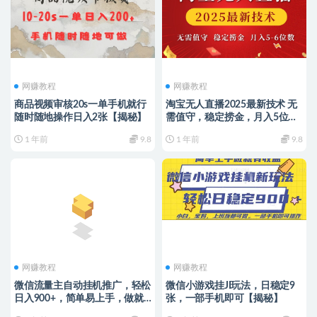
网赚教程
网赚教程
商品视频审核20s一单手机就行
淘宝无人直播2025最新技术 无
随时随地操作日入2张【揭秘】
需值守，稳定捞金，月入5位数
【揭秘】
1 年前
9.8
1 年前
9.8
网赚教程
网赚教程
微信流量主自动挂机推广，轻松
微信小游戏挂JI玩法，日稳定9
日入900+，简单易上手，做就
张，一部手机即可【揭秘】
有收益。