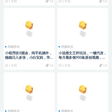
1 年前
9.8
1 年前
9.8
网赚教程
网赚教程
小程序挂JI掘金，纯手机操作，
小说推文王炸玩法，一键代发，
稳稳日入多张，小白宝妈，学生
每月最多领900条原创视频，播
党轻松上手是副业兼职的不二之
放量收益日入5张，无需粉丝，
1 年前
9.8
1 年前
9.8
选【揭秘】
无需实名【揭秘】
网赚教程
网赚教程