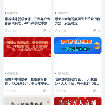
网赚教程
网赚教程
零基础外贸必修课，开发客户商
最新抖音短视频两天上千粉万粉
务谈单实战，40节课手把手教
方法，安全稳定
1 年前
9.8
1 年前
9.8
网赚教程
网赚教程
超燃AI神话故事，超级涨粉赛
老款游戏自动打金，一天收益
道，7天涨粉1万，单日变现多
1k+ 人人可做，有手就行【揭
张，小白也能轻松上手（附详细
秘】
1 年前
9.8
1 年前
9.8
教程）