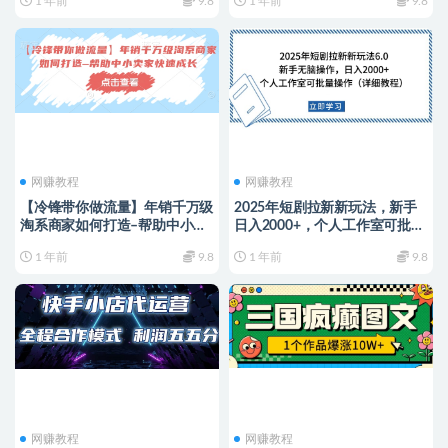
1 年前
9.8
1 年前
9.8
讲解（录音）
网赚教程
网赚教程
【冷锋带你做流量】年销千万级
2025年短剧拉新新玩法，新手
淘系商家如何打造–帮助中小卖
日入2000+，个人工作室可批量
家快速成长
做
1 年前
9.8
1 年前
9.8
网赚教程
网赚教程