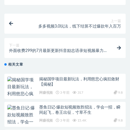
上一篇
多多视频3.0玩法，线下结算不过爆款年入百万
下一篇
外面收费299的7月最新更新抖音励志语录短视频暴力涨
粉新玩法，日涨10000粉【揭秘】
相关文章
揭秘国学项目最新玩法，利用慈悲心疯狂敛财
【揭秘】
网赚视频
3 年前
317
9.8
墨鱼日记·爆款短视频致胜招法，学会一招，瞬
间起飞，卷王出征，寸草不生
网赚视频
3 年前
15.4K
9.8