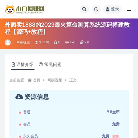
登录
全部
外面卖1888的2023最火算命测算系统源码搭建教
程【源码+教程】
网赚视频
3 年前
0
470
9.8
详情介绍
常见问题
当前位置：
首页
网赚视频
正文
资源信息
普通
9.8金币
会员
免费
永久会员
免费
推荐