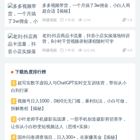
多多视频带货，一个月搞了3w佣金，小白入局
超合适【揭秘】
网赚视频
3 年前
3.5K
9.8
老刘·抖店商品卡流量，​抖音小店实操落地特训
营，8小时干货视频录制课程随时可学
网赚视频
3 年前
142.8K
9.8
下载热度排行榜
超写实数字虚拟人与ChatGPT实时交互训练营，带你从小
1
白到行家
视频号日入1000，0粉0元无门槛，暴利玩法，小白可做，
2
拆解教程【揭秘】
小叶老师手机摄影实战课，一部手机创造摄影剪切美学，
3
让你从小白秒变短视频达人（思维+实操）
国外问卷调查项目，日入300+，在家赚美金【揭秘】
4