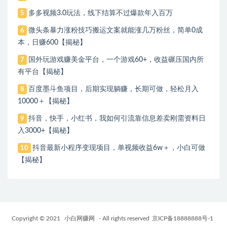
多多视频3.0玩法，线下结算不过爆款年入百万
5
微头条暴力涨粉技巧搬运文案就能涨几万粉丝，简单0成
6
本，日赚600【揭秘】
国外玩游戏赚美金平台，一个游戏60+，收益碾压国内所
7
有平台【揭秘】
百度墨斗鱼项目，后期实现躺赚，长期可做，轻松月入
8
10000＋【揭秘】
抖音，快手，小红书，我如何引流靠信息差卖刚需资料日
9
入3000+【揭秘】
抖音最新小程序变现项目，单视频收益6w＋，小白可做
10
【揭秘】
Copyright © 2021
小白网赚网
- All rights reserved
京ICP备18888888号-1