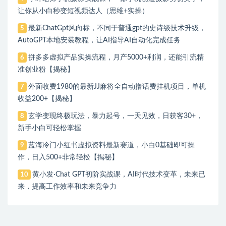
让你从小白秒变短视频达人（思维+实操）
最新ChatGpt风向标，不同于普通gpt的史诗级技术升级，
5
AutoGPT本地安装教程，让AI指导AI自动化完成任务
拼多多虚拟产品实操流程，月产5000+利润，还能引流精
6
准创业粉【揭秘】
外面收费1980的最新JJ麻将全自动撸话费挂机项目，单机
7
收益200+【揭秘】
玄学变现终极玩法，暴力起号，一天见效，日获客30+，
8
新手小白可轻松掌握
蓝海冷门小红书虚拟资料最新赛道，小白0基础即可操
9
作，日入500+非常轻松【揭秘】
黄小发·Chat GPT初阶实战课，​AI时代技术变革，未来已
10
来，提高工作效率和未来竞争力