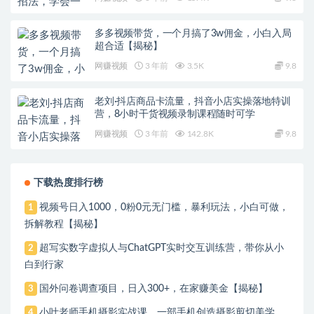
多多视频带货，一个月搞了3w佣金，小白入局
超合适【揭秘】
网赚视频
3 年前
3.5K
9.8
老刘·抖店商品卡流量，​抖音小店实操落地特训
营，8小时干货视频录制课程随时可学
网赚视频
3 年前
142.8K
9.8
下载热度排行榜
视频号日入1000，0粉0元无门槛，暴利玩法，小白可做，
1
拆解教程【揭秘】
超写实数字虚拟人与ChatGPT实时交互训练营，带你从小
2
白到行家
国外问卷调查项目，日入300+，在家赚美金【揭秘】
3
小叶老师手机摄影实战课，一部手机创造摄影剪切美学，
4