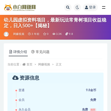
登录
全部
幼儿园虚拟资料项目，最新玩法常青树项目收益稳
定，日入500+【揭秘】
网赚视频
3 年前
0
3.3K
9.8
详情介绍
常见问题
当前位置：
首页
网赚视频
正文
资源信息
普通
9.8金币
会员
免费
永久会员
免费
推荐