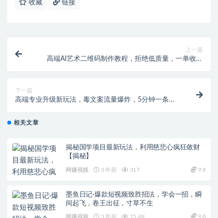
收藏
链接
上一篇
高端AI艺术二维码制作教程，拒绝低质量，一单收徒
500+【揭秘】
下一篇
高端专业升级新玩法，毒文案流量爆炸，5分钟一条原
创作品，单个作品轻轻松松变现500【揭秘】
相关文章
揭秘国学项目最新玩法，利用慈悲心疯狂敛财
【揭秘】
网赚视频
3 年前
317
9.8
墨鱼日记·爆款短视频致胜招法，学会一招，瞬
间起飞，卷王出征，寸草不生
网赚视频
3 年前
15.4K
9.8