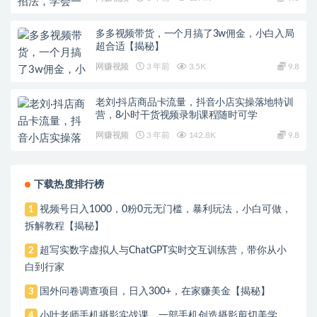
多多视频带货，一个月搞了3w佣金，小白入局
超合适【揭秘】
网赚视频
3 年前
3.5K
9.8
老刘·抖店商品卡流量，​抖音小店实操落地特训
营，8小时干货视频录制课程随时可学
网赚视频
3 年前
142.8K
9.8
下载热度排行榜
视频号日入1000，0粉0元无门槛，暴利玩法，小白可做，
1
拆解教程【揭秘】
超写实数字虚拟人与ChatGPT实时交互训练营，带你从小
2
白到行家
国外问卷调查项目，日入300+，在家赚美金【揭秘】
3
小叶老师手机摄影实战课，一部手机创造摄影剪切美学，
4