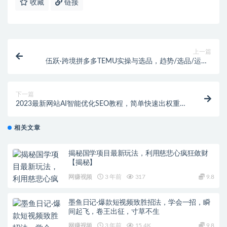
收藏
链接
上一篇
伍跃·跨境拼多多TEMU实操与选品，​趋势/选品/运营/
入住（27节完整）
下一篇
2023最新网站AI智能优化SEO教程，简单快速出权重，
AI自动写文章+AI绘画配图
相关文章
揭秘国学项目最新玩法，利用慈悲心疯狂敛财
【揭秘】
网赚视频
3 年前
317
9.8
墨鱼日记·爆款短视频致胜招法，学会一招，瞬
间起飞，卷王出征，寸草不生
网赚视频
3 年前
15.4K
9.8