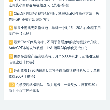
让你从小白秒变短视频达人（思维+实操）
ChatGPT赋能短视频创作课，​掌握ChatGPT操作方法，教
5
你用GPT高效产出爆款内容
苹果小游戏无限撸红包，单机一小时15～20左右全程不用
6
看广告【揭秘】
最新ChatGpt风向标，不同于普通gpt的史诗级技术升级，
7
AutoGPT本地安装教程，让AI指导AI自动化完成任务
拼多多虚拟产品实操流程，月产5000+利润，还能引流精
8
准创业粉【揭秘】
外面收费1980的最新JJ麻将全自动撸话费挂机项目，单机
9
收益200+【揭秘】
玄学变现终极玩法，暴力起号，一天见效，日获客30+，
10
新手小白可轻松掌握