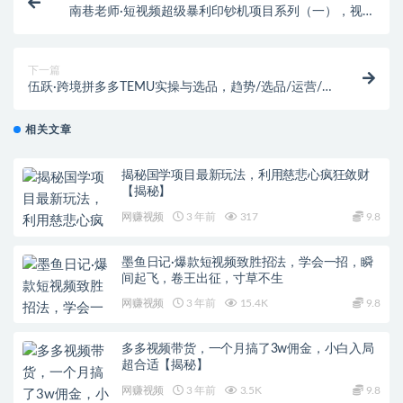
南巷老师·短视频超级暴利印钞机项目系列（一），视频
号带货冷门玄学书单玩法
下一篇
伍跃·跨境拼多多TEMU实操与选品，​趋势/选品/运营/
入住（27节完整）
相关文章
揭秘国学项目最新玩法，利用慈悲心疯狂敛财
【揭秘】
网赚视频
3 年前
317
9.8
墨鱼日记·爆款短视频致胜招法，学会一招，瞬
间起飞，卷王出征，寸草不生
网赚视频
3 年前
15.4K
9.8
多多视频带货，一个月搞了3w佣金，小白入局
超合适【揭秘】
网赚视频
3 年前
3.5K
9.8