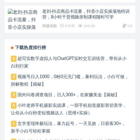
老刘·抖店商品卡流量，​抖音小店实操落地特训
营，8小时干货视频录制课程随时可学
网赚视频
3 年前
142.8K
9.8
下载热度排行榜
超写实数字虚拟人与ChatGPT实时交互训练营，带你从小
1
白到行家
视频号日入1000，0粉0元无门槛，暴利玩法，小白可做，
2
拆解教程【揭秘】
国外问卷调查项目，日入300+，在家赚美金【揭秘】
3
小叶老师手机摄影实战课，一部手机创造摄影剪切美学，
4
让你从小白秒变短视频达人（思维+实操）
玄学变现终极玩法，暴力起号，一天见效，日获客30+，
5
新手小白可轻松掌握