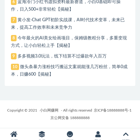
蓝海冷门小红书虚拟资料最新赛道，小白0基础即可操
6
作，日入500+非常轻松【揭秘】
黄小发·Chat GPT初阶实战课，​AI时代技术变革，未来已
7
来，提高工作效率和未来竞争力
今年最火的AI美女绘画项目，保姆级教程分享，多重变现
8
方式，让小白轻松上手【揭秘】
多多视频3.0玩法，线下结算不过爆款年入百万
9
微头条暴力涨粉技巧搬运文案就能涨几万粉丝，简单0成
10
本，日赚600【揭秘】
Copyright © 2021
小白网赚网
- All rights reserved
京ICP备18888888号-1
京公网安备 188888888