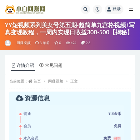
登录
全部
YY短视频系列美女号第五期-超简单九宫格视频+写
真变现教程，一周内实现日收益300-500【揭秘】
网赚视频
3 年前
0
494
9.8
详情介绍
常见问题
当前位置：
首页
网赚视频
正文
资源信息
普通
9.8金币
会员
免费
永久会员
免费
推荐