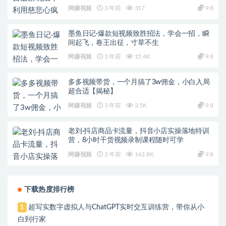
网赚视频
3 年前
317
9.8
墨鱼日记·爆款短视频致胜招法，学会一招，瞬
间起飞，卷王出征，寸草不生
网赚视频
3 年前
15.4K
9.8
多多视频带货，一个月搞了3w佣金，小白入局
超合适【揭秘】
网赚视频
3 年前
3.5K
9.8
老刘·抖店商品卡流量，​抖音小店实操落地特训
营，8小时干货视频录制课程随时可学
网赚视频
3 年前
142.8K
9.8
下载热度排行榜
超写实数字虚拟人与ChatGPT实时交互训练营，带你从小
1
白到行家