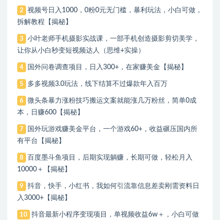
视频号日入1000，0粉0元无门槛，暴利玩法，小白可做，
2
拆解教程【揭秘】
小叶老师手机摄影实战课，一部手机创造摄影剪切美学，
3
让你从小白秒变短视频达人（思维+实操）
国外问卷调查项目，日入300+，在家赚美金【揭秘】
4
多多视频3.0玩法，线下结算不过爆款年入百万
5
微头条暴力涨粉技巧搬运文案就能涨几万粉丝，简单0成
6
本，日赚600【揭秘】
国外玩游戏赚美金平台，一个游戏60+，收益碾压国内所
7
有平台【揭秘】
百度墨斗鱼项目，后期实现躺赚，长期可做，轻松月入
8
10000＋【揭秘】
抖音，快手，小红书，我如何引流靠信息差卖刚需资料日
9
入3000+【揭秘】
抖音最新小程序变现项目，单视频收益6w＋，小白可做
10