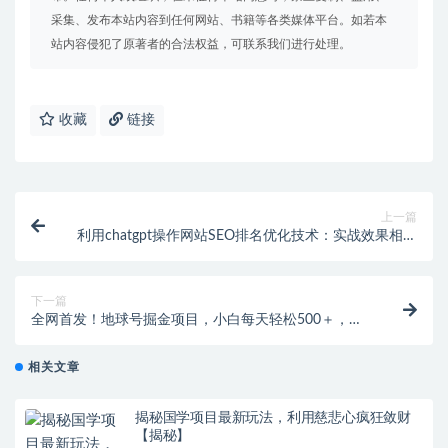
采集、发布本站内容到任何网站、书籍等各类媒体平台。如若本
站内容侵犯了原著者的合法权益，可联系我们进行处理。
收藏
链接
上一篇
利用chatgpt操作网站SEO排名优化技术：实战效果相当
不错（5节视频课）
下一篇
全网首发！地球号掘金项目，小白每天轻松500＋，无
脑上手怼量【揭秘】
相关文章
揭秘国学项目最新玩法，利用慈悲心疯狂敛财
【揭秘】