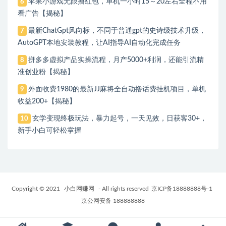
苹果小游戏无限撸红包，单机一小时15～20左右全程不用
6
看广告【揭秘】
最新ChatGpt风向标，不同于普通gpt的史诗级技术升级，
7
AutoGPT本地安装教程，让AI指导AI自动化完成任务
拼多多虚拟产品实操流程，月产5000+利润，还能引流精
8
准创业粉【揭秘】
外面收费1980的最新JJ麻将全自动撸话费挂机项目，单机
9
收益200+【揭秘】
玄学变现终极玩法，暴力起号，一天见效，日获客30+，
10
新手小白可轻松掌握
Copyright © 2021
小白网赚网
- All rights reserved
京ICP备18888888号-1
京公网安备 188888888