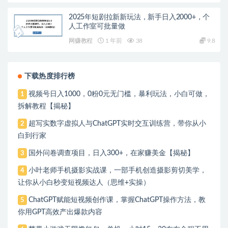
2025年短剧拉新新玩法，新手日入2000+，个
人工作室可批量做
网赚教程
1 年前
38
9.8
下载热度排行榜
视频号日入1000，0粉0元无门槛，暴利玩法，小白可做，
1
拆解教程【揭秘】
超写实数字虚拟人与ChatGPT实时交互训练营，带你从小
2
白到行家
国外问卷调查项目，日入300+，在家赚美金【揭秘】
3
小叶老师手机摄影实战课，一部手机创造摄影剪切美学，
4
让你从小白秒变短视频达人（思维+实操）
ChatGPT赋能短视频创作课，​掌握ChatGPT操作方法，教
5
你用GPT高效产出爆款内容