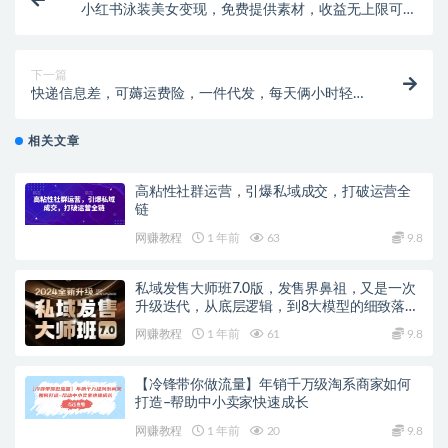
小红书泳装美女变现，免费提供素材，收益无上限可矩
阵（教程+素材）【揭秘】
下一篇
快递信息差，可薅运费险，一件代发，每天俩小时轻松
300+。零门槛、零投入【揭秘】
相关文章
高粘性社群运营，引爆私域成交，打破运营全
链
网赚教程
1 年前
63
9.8
私域发售大师班7.0版，发售界鼻祖，又是一次
升级迭代，从底层逻辑，到8大模型的细致落地
讲解（录音）
网赚教程
1 年前
61
9.8
【冷锋带你做流量】年销千万级淘系商家如何
打造–帮助中小卖家快速成长
网赚教程
1 年前
20
9.8