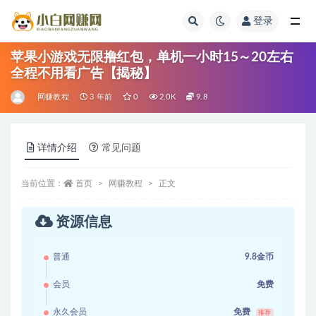
登录
全部
苹果小游戏无限撸红包，单机一小时15～20左右
全程不用看广告【揭秘】
网赚教程
3 年前
0
2.0K
9.8
详情介绍
常见问题
当前位置：
首页
网赚教程
正文
资源信息
普通
9.8金币
会员
免费
永久会员
免费
推荐