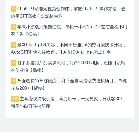
ChatGPT赋能短视频创作课，​掌握ChatGPT操作方法，教
5
你用GPT高效产出爆款内容
苹果小游戏无限撸红包，单机一小时15～20左右全程不用
6
看广告【揭秘】
最新ChatGpt风向标，不同于普通gpt的史诗级技术升级，
7
AutoGPT本地安装教程，让AI指导AI自动化完成任务
拼多多虚拟产品实操流程，月产5000+利润，还能引流精
8
准创业粉【揭秘】
外面收费1980的最新JJ麻将全自动撸话费挂机项目，单机
9
收益200+【揭秘】
玄学变现终极玩法，暴力起号，一天见效，日获客30+，
10
新手小白可轻松掌握