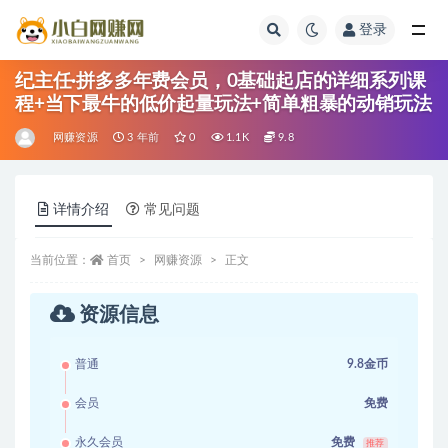
登录
全部
纪主任·拼多多年费会员，0基础起店的详细系列课
程+当下最牛的低价起量玩法+简单粗暴的动销玩法
网赚资源
3 年前
0
1.1K
9.8
详情介绍
常见问题
当前位置：
首页
网赚资源
正文
资源信息
普通
9.8金币
会员
免费
永久会员
免费
推荐