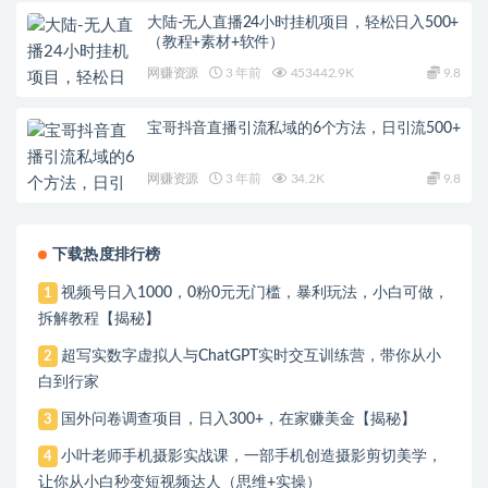
大陆-无人直播24小时挂机项目，轻松日入500+
（教程+素材+软件）
网赚资源
3 年前
453442.9K
9.8
宝哥抖音直播引流私域的6个方法，日引流500+
网赚资源
3 年前
34.2K
9.8
下载热度排行榜
视频号日入1000，0粉0元无门槛，暴利玩法，小白可做，
1
拆解教程【揭秘】
超写实数字虚拟人与ChatGPT实时交互训练营，带你从小
2
白到行家
国外问卷调查项目，日入300+，在家赚美金【揭秘】
3
小叶老师手机摄影实战课，一部手机创造摄影剪切美学，
4
让你从小白秒变短视频达人（思维+实操）