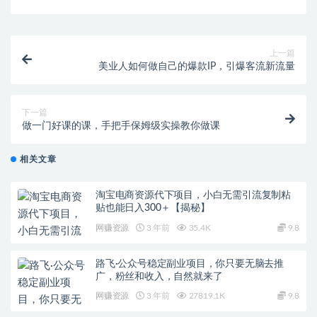
上一篇
美业人如何做自己的爆款IP，引爆客流新流量
下一篇
做一门好课的课，手把手保姆级实操教你做课
相关文章
淘宝电商资源代下项目，小白无需引流复制粘
贴也能日入300＋【揭秘】
网赚资源
3 年前
35.4K
9.8
路飞·公众号稳定副业项目，你只要无脑去推
广，粉丝和收入，自然就来了
网赚资源
3 年前
27819.1K
9.8