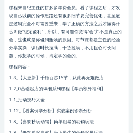
课程来自纪主任的拼多多年费会员。看了课程之后，才发
现自己以前的操作思路还有很多细节要完善优化，甚至底
层逻辑完全不对需要重来，学了正确的方法之后才懂得什
么叫做“稳定盈利”，所以，有可能你觉得“会”并不是真正的
会，这也就是你碰到瓶颈的原因。每节课都是主任的经验
分享实操，课程时长拉满，干货拉满，不用担心时长问
题，你想学的时候，肯定学的会的。
课程内容：
1-3_【大更新】千锤百炼15节，从此再无难做店
1-2_0基础起店的详细系列课程【学员额外福利】
1-1_活动技巧大全
1-12_【看案例学分析】实战案例诊断分析
1-8_【喜欢抄玩动销】简单粗暴的动销玩法
1-9_【低客单起自然】当下最牛的低价起量玩法