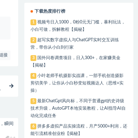
下载热度排行榜
视频号日入1000，0粉0元无门槛，暴利玩法，
1
、
小白可做，拆解教程【揭秘】
超写实数字虚拟人与ChatGPT实时交互训练
2
营，带你从小白到行家
链接
国外问卷调查项目，日入300+，在家赚美金
3
【揭秘】
小叶老师手机摄影实战课，一部手机创造摄影
4
剪切美学，让你从小白秒变短视频达人（思维+实
课
操）
最新ChatGpt风向标，不同于普通gpt的史诗级
5
技术升级，AutoGPT本地安装教程，让AI指导AI自
动化完成任务
招，瞬间
拼多多虚拟产品实操流程，月产5000+利润，还
6
能引流精准创业粉【揭秘】