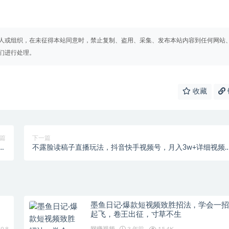
人或组织，在未征得本站同意时，禁止复制、盗用、采集、发布本站内容到任何网站
们进行处理。
收藏
篇
下一篇
新
不露脸读稿子直播玩法，抖音快手视频号，月入3w+详细视频
月）
程
墨鱼日记·爆款短视频致胜招法，学会一
起飞，卷王出征，寸草不生