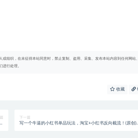
人或组织，在未征得本站同意时，禁止复制、盗用、采集、发布本站内容到任何网站
们进行处理。
收藏
篇
下一篇
入
写一个牛逼的小红书单品玩法，淘宝+小红书反向截流！(原创)
期】
【付费文章】