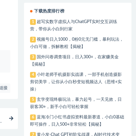
下载热度排行榜
超写实数字虚拟人与ChatGPT实时交互训练
1
营，带你从小白到行家
视频号日入1000，0粉0元无门槛，暴利玩法，
2
小白可做，拆解教程【揭秘】
国外问卷调查项目，日入300+，在家赚美金
3
、
【揭秘】
小叶老师手机摄影实战课，一部手机创造摄影
4
剪切美学，让你从小白秒变短视频达人（思维+实
链接
操）
玄学变现终极玩法，暴力起号，一天见效，日
5
获客30+，新手小白可轻松掌握
蓝海冷门小红书虚拟资料最新赛道，小白0基础
6
即可操作，日入500+非常轻松【揭秘】
黄小发·Chat GPT初阶实战课，​AI时代技术变
7