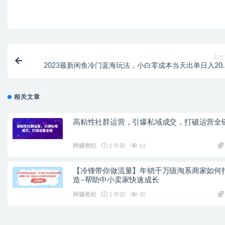
上一
2023最新闲鱼冷门蓝海玩法，小白零成本当天出单日入200
【揭秘
相关文章
高粘性社群运营，引爆私域成交，打破运营全
网赚教程
1 年前
63
【冷锋带你做流量】年销千万级淘系商家如何
造–帮助中小卖家快速成长
网赚教程
1 年前
20