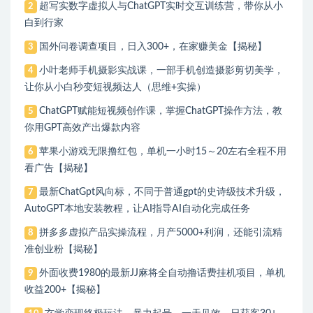
超写实数字虚拟人与ChatGPT实时交互训练营，带你从小
2
白到行家
国外问卷调查项目，日入300+，在家赚美金【揭秘】
3
小叶老师手机摄影实战课，一部手机创造摄影剪切美学，
4
让你从小白秒变短视频达人（思维+实操）
ChatGPT赋能短视频创作课，​掌握ChatGPT操作方法，教
5
你用GPT高效产出爆款内容
苹果小游戏无限撸红包，单机一小时15～20左右全程不用
6
看广告【揭秘】
最新ChatGpt风向标，不同于普通gpt的史诗级技术升级，
7
AutoGPT本地安装教程，让AI指导AI自动化完成任务
拼多多虚拟产品实操流程，月产5000+利润，还能引流精
8
准创业粉【揭秘】
外面收费1980的最新JJ麻将全自动撸话费挂机项目，单机
9
收益200+【揭秘】