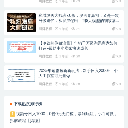
网赚教程
1 年前
63
9.8
私域发售大师班7.0版，发售界鼻祖，又是一次
升级迭代，从底层逻辑，到8大模型的细致落地
讲解（录音）
网赚教程
1 年前
61
9.8
【冷锋带你做流量】年销千万级淘系商家如何
打造–帮助中小卖家快速成长
网赚教程
1 年前
20
9.8
2025年短剧拉新新玩法，新手日入2000+，个
人工作室可批量做
网赚教程
1 年前
38
9.8
下载热度排行榜
视频号日入1000，0粉0元无门槛，暴利玩法，小白可做，
1
拆解教程【揭秘】