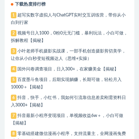
下载热度排行榜
超写实数字虚拟人与ChatGPT实时交互训练营，带你从小
1
白到行家
视频号日入1000，0粉0元无门槛，暴利玩法，小白可做，
2
拆解教程【揭秘】
小叶老师手机摄影实战课，一部手机创造摄影剪切美学，
3
让你从小白秒变短视频达人（思维+实操）
国外问卷调查项目，日入300+，在家赚美金【揭秘】
4
百度墨斗鱼项目，后期实现躺赚，长期可做，轻松月入
5
10000＋【揭秘】
抖音，快手，小红书，我如何引流靠信息差卖刚需资料日
6
入3000+【揭秘】
抖音最新小程序变现项目，单视频收益6w＋，小白可做
7
【揭秘】
零基础搭建微信漫画小程序，支持流量主，全网漫画兔费
8