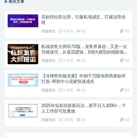
相关文章
高粘性社群运营，引爆私域成交，打破运营全
链
网赚教程
1 年前
63
9.8
私域发售大师班7.0版，发售界鼻祖，又是一次
升级迭代，从底层逻辑，到8大模型的细致落地
讲解（录音）
网赚教程
1 年前
61
9.8
【冷锋带你做流量】年销千万级淘系商家如何
打造–帮助中小卖家快速成长
网赚教程
1 年前
20
9.8
2025年短剧拉新新玩法，新手日入2000+，个
人工作室可批量做
网赚教程
1 年前
37
9.8