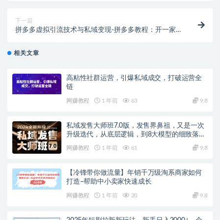
下一篇
拼多多虚拟引流技术与私域变现-拼多多教程：开一家
月入2w店铺
相关文章
高粘性社群运营，引爆私域成交，打破运营全
链
网赚教程
1 年前
63
9.8
私域发售大师班7.0版，发售界鼻祖，又是一次
升级迭代，从底层逻辑，到8大模型的细致落地
讲解（录音）
网赚教程
1 年前
61
9.8
【冷锋带你做流量】年销千万级淘系商家如何
打造–帮助中小卖家快速成长
网赚教程
1 年前
20
9.8