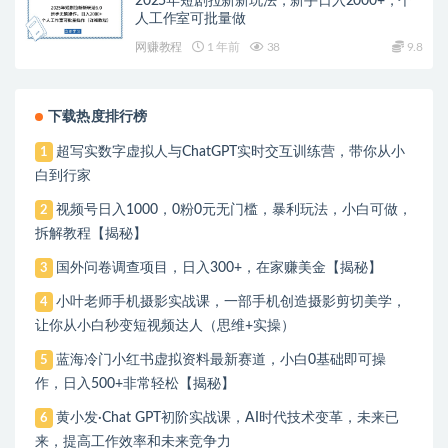
2025年短剧拉新新玩法，新手日入2000+，个
人工作室可批量做
网赚教程
1 年前
38
9.8
下载热度排行榜
超写实数字虚拟人与ChatGPT实时交互训练营，带你从小
1
白到行家
视频号日入1000，0粉0元无门槛，暴利玩法，小白可做，
2
拆解教程【揭秘】
国外问卷调查项目，日入300+，在家赚美金【揭秘】
3
小叶老师手机摄影实战课，一部手机创造摄影剪切美学，
4
让你从小白秒变短视频达人（思维+实操）
蓝海冷门小红书虚拟资料最新赛道，小白0基础即可操
5
作，日入500+非常轻松【揭秘】
黄小发·Chat GPT初阶实战课，​AI时代技术变革，未来已
6
来，提高工作效率和未来竞争力