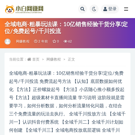
登录
全部
全域电商-粗暴玩法课：10亿销售经验干货分享!定
位/免费起号/千川投流
网赚教程
2 年前
0
62
当前位置：
首页
网赚教程
正文
全域电商-粗暴玩法课：10亿销售经验干货分享!定位/免费
起号/千川投流 免费流起号方法 【认知】底层数据如何优
化 【方法】正价螺旋起号 【方法】小店随心推小额多投起
号【方法】超级素材卡直播间流量 学习说明 这阶段就是需
要学习，如何分析数据，如何分析流量转化问题，在结合
三个免费流量的玩法去执行。 全域千川投放方:法 【全域千
川一】认识抖音付费系统 【全域千川二】全域千川计划如
何创建 【全域千川三】全域电商投放底层逻辑 全域千川