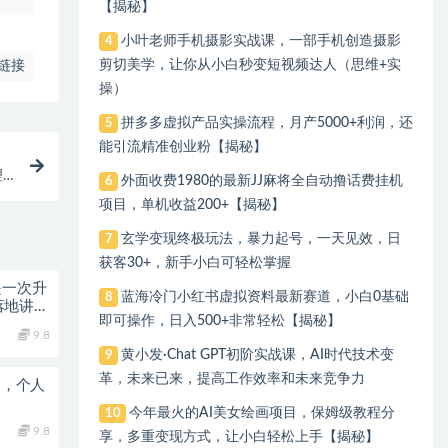
【揭秘】
小叶老师手机摄影实战课，一部手机创造摄影
4
剪切美学，让你从小白秒变短视频达人（思维+实
链接
操）
拼多多虚拟产品实操流程，月产5000+利润，还
5
能引流精准创业粉【揭秘】
理
外面收费1980的最新JJ麻将全自动撸话费挂机
6
项目，单机收益200+【揭秘】
玄学变现终极玩法，暴力起号，一天见效，日
7
获客30+，新手小白可轻松掌握
是一次升
蓝海冷门小红书虚拟资料最新赛道，小白0基础
8
落地讲解
即可操作，日入500+非常轻松【揭秘】
9.8
黄小发·Chat GPT初阶实战课，​AI时代技术变
9
革，未来已来，提高工作效率和未来竞争力
+，个人
今年最火的AI美女绘画项目，保姆级教程分
10
9.8
享，多重变现方式，让小白轻松上手【揭秘】