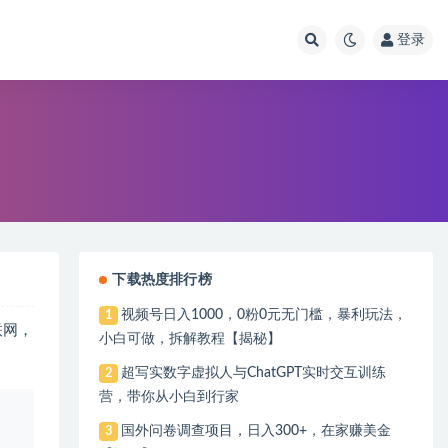
登录
下载热度排行榜
视频号日入1000，0粉0元无门槛，暴利玩法，
1
联网，
小白可做，拆解教程【揭秘】
超写实数字虚拟人与ChatGPT实时交互训练
2
营，带你从小白到行家
、
国外问卷调查项目，日入300+，在家赚美金
3