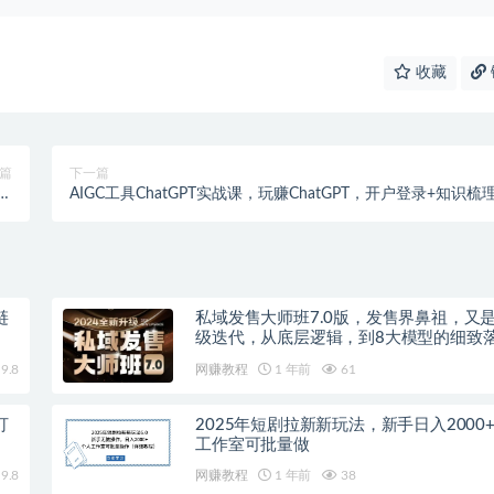
收藏
篇
下一篇
、
AIGC工具ChatGPT实战课，玩赚ChatGPT，开户登录+知识梳
。
+应用解析
链
私域发售大师班7.0版，发售界鼻祖，又
级迭代，从底层逻辑，到8大模型的细致
（录音）
9.8
网赚教程
1 年前
61
打
2025年短剧拉新新玩法，新手日入2000
工作室可批量做
9.8
网赚教程
1 年前
38