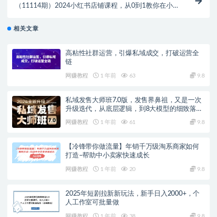
（11114期）2024小红书店铺课程，从0到1教你在小红
书开店卖货（32节课）
相关文章
高粘性社群运营，引爆私域成交，打破运营全
链
网赚教程
1 年前
63
9.8
私域发售大师班7.0版，发售界鼻祖，又是一次
升级迭代，从底层逻辑，到8大模型的细致落地
讲解（录音）
网赚教程
1 年前
61
9.8
【冷锋带你做流量】年销千万级淘系商家如何
打造–帮助中小卖家快速成长
网赚教程
1 年前
20
9.8
2025年短剧拉新新玩法，新手日入2000+，个
人工作室可批量做
网赚教程
1 年前
38
9.8