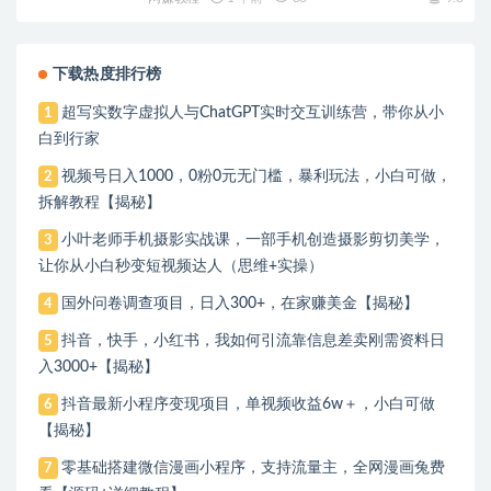
下载热度排行榜
超写实数字虚拟人与ChatGPT实时交互训练营，带你从小
1
白到行家
视频号日入1000，0粉0元无门槛，暴利玩法，小白可做，
2
拆解教程【揭秘】
小叶老师手机摄影实战课，一部手机创造摄影剪切美学，
3
让你从小白秒变短视频达人（思维+实操）
国外问卷调查项目，日入300+，在家赚美金【揭秘】
4
抖音，快手，小红书，我如何引流靠信息差卖刚需资料日
5
入3000+【揭秘】
抖音最新小程序变现项目，单视频收益6w＋，小白可做
6
【揭秘】
零基础搭建微信漫画小程序，支持流量主，全网漫画兔费
7