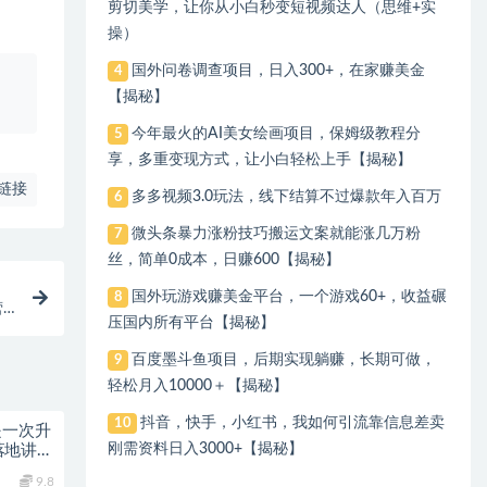
剪切美学，让你从小白秒变短视频达人（思维+实
操）
国外问卷调查项目，日入300+，在家赚美金
4
、
【揭秘】
今年最火的AI美女绘画项目，保姆级教程分
5
享，多重变现方式，让小白轻松上手【揭秘】
链接
多多视频3.0玩法，线下结算不过爆款年入百万
6
微头条暴力涨粉技巧搬运文案就能涨几万粉
7
丝，简单0成本，日赚600【揭秘】
国外玩游戏赚美金平台，一个游戏60+，收益碾
8
营
压国内所有平台【揭秘】
百度墨斗鱼项目，后期实现躺赚，长期可做，
9
轻松月入10000＋【揭秘】
抖音，快手，小红书，我如何引流靠信息差卖
10
是一次升
刚需资料日入3000+【揭秘】
落地讲解
9.8