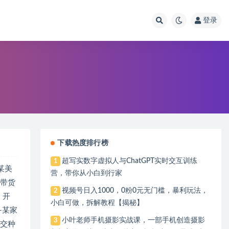
登录
下载热度排行榜
超写实数字虚拟人与ChatGPT实时交互训练
1
-某美
营，带你从小白到行家
播带货
视频号日入1000，0粉0元无门槛，暴利玩法，
2
，开
小白可做，拆解教程【揭秘】
-某家
小叶老师手机摄影实战课，一部手机创造摄影
3
社交种