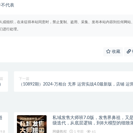
并不代表
人或组织，在未征得本站同意时，禁止复制、盗用、采集、发布本站内容到任何网站
们进行处理。
收藏
篇
下一篇
）
（10892期）2024-万相台 无界 运营实战4.0最新版，店铺 运
推广必修 理论+实操
链
私域发售大师班7.0版，发售界鼻祖，又
级迭代，从底层逻辑，到8大模型的细致
（录音）
9.8
网赚教程
1 年前
61