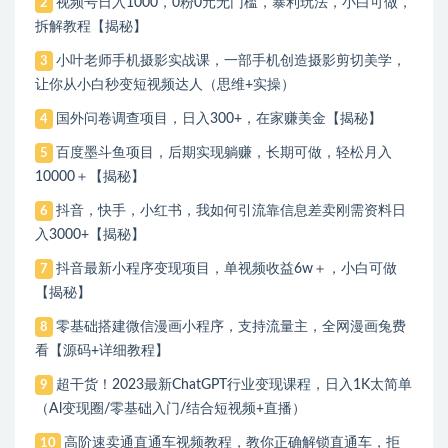
视频号日入1000，0粉0元无门槛，暴利玩法，小白可做，
2
拆解教程【揭秘】
小叶老师手机摄影实战课，一部手机创造摄影剪切美学，
3
让你从小白秒变短视频达人（思维+实操）
国外问卷调查项目，日入300+，在家赚美金【揭秘】
4
百度墨斗鱼项目，后期实现躺赚，长期可做，轻松月入
5
10000＋【揭秘】
抖音，快手，小红书，我如何引流靠信息差卖刚需资料日
6
入3000+【揭秘】
抖音最新小程序变现项目，单视频收益6w＋，小白可做
7
【揭秘】
零基础搭建微信漫画小程序，支持流量主，全网漫画兔费
8
看【源码+详细教程】
超干货！2023最新ChatGPT行业变现课程，日入1K太简单
9
（Al变现圈/零基础入门/结合短视频+直播）
高阶速卖通直通车视频教程，教你正确解锁直通车，拒
10