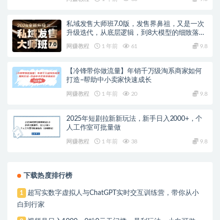
私域发售大师班7.0版，发售界鼻祖，又是一次
升级迭代，从底层逻辑，到8大模型的细致落地
讲解（录音）
网赚教程
1 年前
61
9.8
【冷锋带你做流量】年销千万级淘系商家如何
打造–帮助中小卖家快速成长
网赚教程
1 年前
20
9.8
2025年短剧拉新新玩法，新手日入2000+，个
人工作室可批量做
网赚教程
1 年前
38
9.8
下载热度排行榜
超写实数字虚拟人与ChatGPT实时交互训练营，带你从小
1
白到行家