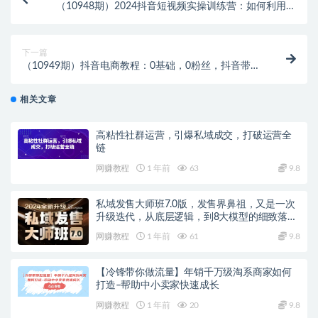
（10948期）2024抖音短视频实操训练营：如何利用抖
音盈利，详细运营课（17节视频课）
下一篇
（10949期）抖音电商教程：0基础，0粉丝，抖音带货
100万（27节视频课）
相关文章
高粘性社群运营，引爆私域成交，打破运营全
链
网赚教程
1 年前
63
9.8
私域发售大师班7.0版，发售界鼻祖，又是一次
升级迭代，从底层逻辑，到8大模型的细致落地
讲解（录音）
网赚教程
1 年前
61
9.8
【冷锋带你做流量】年销千万级淘系商家如何
打造–帮助中小卖家快速成长
网赚教程
1 年前
20
9.8