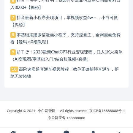
抖音，快手，小红书，我如何引流靠信息差卖刚需资料日
6
入3000+【揭秘】
抖音最新小程序变现项目，单视频收益6w＋，小白可做
7
【揭秘】
零基础搭建微信漫画小程序，支持流量主，全网漫画兔费
8
看【源码+详细教程】
超干货！2023最新ChatGPT行业变现课程，日入1K太简单
9
（Al变现圈/零基础入门/结合短视频+直播）
高阶速卖通直通车视频教程，教你正确解锁直通车，拒
10
绝无效烧钱
Copyright © 2021
小白网赚网
- All rights reserved
京ICP备18888888号-1
京公网安备 188888888