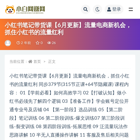
登录
全部
小红书笔记带货课【6月更新】流量电商新机会，
抓住小红书的流量红利
2 年前
0
26
当前位置：
首页
正文
小红书笔记带货课【6月更新】流量电商新机会，抓住小红
书的流量红利 同步379节(315节正课+64节隐藏课) 课程内
容： 01【学前必看】如何高效学习 02【打破认知】做小
红书必须先了解四个逻辑 03【准备工作】学会账号定位开
通专业号及店铺 04 【第一阶段】选品训练 05【第二阶
段】笔记训练 06 第二阶段训练-爆文训练07 第三阶段训
练-裂变训练 08 第四阶段训练-拓展思维 09 泛流量玩法作
思路讲解 10 半无人直播操作讲解 11 客服及售后相关问题