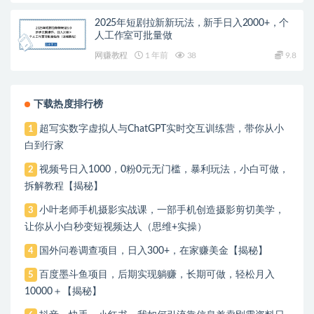
2025年短剧拉新新玩法，新手日入2000+，个
人工作室可批量做
网赚教程
1 年前
38
9.8
下载热度排行榜
超写实数字虚拟人与ChatGPT实时交互训练营，带你从小
1
白到行家
视频号日入1000，0粉0元无门槛，暴利玩法，小白可做，
2
拆解教程【揭秘】
小叶老师手机摄影实战课，一部手机创造摄影剪切美学，
3
让你从小白秒变短视频达人（思维+实操）
国外问卷调查项目，日入300+，在家赚美金【揭秘】
4
百度墨斗鱼项目，后期实现躺赚，长期可做，轻松月入
5
10000＋【揭秘】