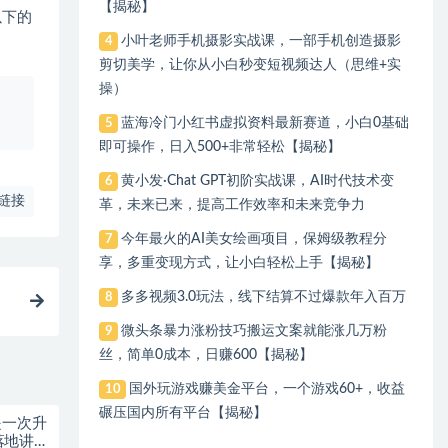
【揭秘】
以下的
小叶老师手机摄影实战课，一部手机创造摄影
4
剪切美学，让你从小白秒变短视频达人（思维+实
操）
、
蓝海冷门小红书虚拟资料最新赛道，小白0基础
5
即可操作，日入500+非常轻松【揭秘】
黄小发·Chat GPT初阶实战课，​AI时代技术变
6
链接
革，未来已来，提高工作效率和未来竞争力
今年最火的AI美女绘画项目，保姆级教程分
7
享，多重变现方式，让小白轻松上手【揭秘】
多多视频3.0玩法，线下结算不过爆款年入百万
8
基
微头条暴力涨粉技巧搬运文案就能涨几万粉
9
丝，简单0成本，日赚600【揭秘】
国外玩游戏赚美金平台，一个游戏60+，收益
10
碾压国内所有平台【揭秘】
是一次升
落地讲解