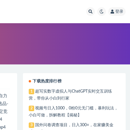
登录
下载热度排行榜
超写实数字虚拟人与ChatGPT实时交互训练
1
“自力
营，带你从小白到行家
选品-
视频号日入1000，0粉0元无门槛，暴利玩法，
2
锁定竞
小白可做，拆解教程【揭秘】
4
国外问卷调查项目，日入300+，在家赚美金
3
p4