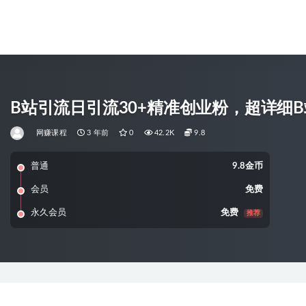
B站引流日引流30+精准创业粉，超详细
网赚课程
3 年前
0
42.2K
9.8
普通
9.8金币
会员
免费
永久会员
免费
推荐