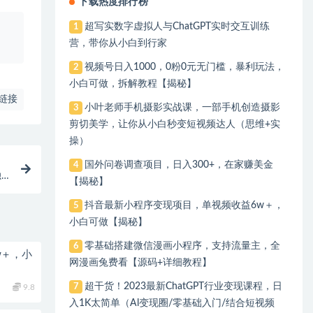
下载热度排行榜
超写实数字虚拟人与ChatGPT实时交互训练
1
、
营，带你从小白到行家
视频号日入1000，0粉0元无门槛，暴利玩法，
2
小白可做，拆解教程【揭秘】
链接
小叶老师手机摄影实战课，一部手机创造摄影
3
剪切美学，让你从小白秒变短视频达人（思维+实
操）
国外问卷调查项目，日入300+，在家赚美金
4
独
【揭秘】
抖音最新小程序变现项目，单视频收益6w＋，
5
小白可做【揭秘】
零基础搭建微信漫画小程序，支持流量主，全
6
w＋，小
网漫画兔费看【源码+详细教程】
超干货！2023最新ChatGPT行业变现课程，日
7
9.8
入1K太简单（Al变现圈/零基础入门/结合短视频