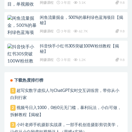
网赚课程
3 年前
5.1K
9.8
闲鱼流量掘金，500%的暴利绿色蓝海项目【揭
秘】
网赚课程
3 年前
62.7K
9.8
抖音快手小红书30S突破100W粉丝教程【揭
秘】
网赚课程
3 年前
1.2K
9.8
下载热度排行榜
超写实数字虚拟人与ChatGPT实时交互训练营，带你从小
1
白到行家
视频号日入1000，0粉0元无门槛，暴利玩法，小白可做，
2
拆解教程【揭秘】
小叶老师手机摄影实战课，一部手机创造摄影剪切美学，
3
让你从小白秒变短视频达人（思维+实操）