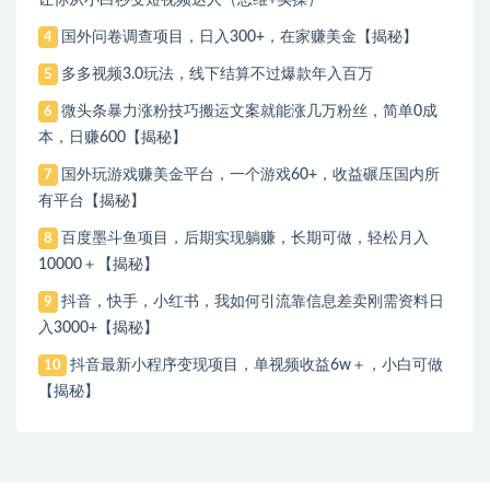
国外问卷调查项目，日入300+，在家赚美金【揭秘】
4
多多视频3.0玩法，线下结算不过爆款年入百万
5
微头条暴力涨粉技巧搬运文案就能涨几万粉丝，简单0成
6
本，日赚600【揭秘】
国外玩游戏赚美金平台，一个游戏60+，收益碾压国内所
7
有平台【揭秘】
百度墨斗鱼项目，后期实现躺赚，长期可做，轻松月入
8
10000＋【揭秘】
抖音，快手，小红书，我如何引流靠信息差卖刚需资料日
9
入3000+【揭秘】
抖音最新小程序变现项目，单视频收益6w＋，小白可做
10
【揭秘】