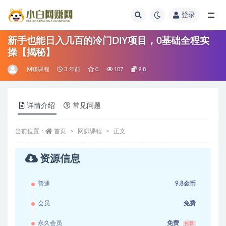
登录
全部
新手也能日入几百的冷门DIY项目，0基础全程实
操【揭秘】
网赚课程
3 年前
0
107
9.8
详情介绍
常见问题
当前位置：
首页
网赚课程
正文
资源信息
普通
9.8金币
会员
免费
永久会员
免费
推荐