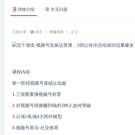
详情介绍
常见问题
当前位置：
首页
网赚课程
正文
课程内容
第一阶段视频号基础认知篇
1.三张图看懂视频号前景
2.在视频号很难赚到钱的3种人如何突破
3.公域+私域4大闭环模型
4.视频号算法-社交推荐