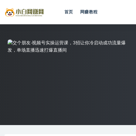
首页
网赚教程
全部