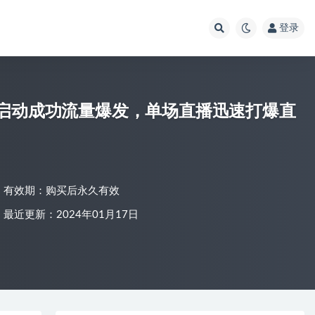
登录
冷启动成功流量爆发，单场直播迅速打爆直
有效期：购买后永久有效
最近更新：2024年01月17日