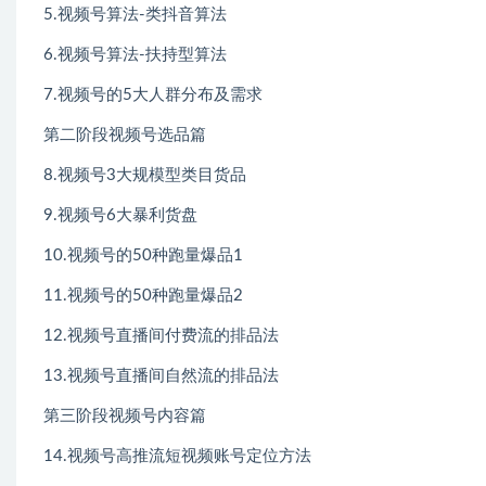
5.视频号算法-类抖音算法
6.视频号算法-扶持型算法
7.视频号的5大人群分布及需求
第二阶段视频号选品篇
8.视频号3大规模型类目货品
9.视频号6大暴利货盘
10.视频号的50种跑量爆品1
11.视频号的50种跑量爆品2
12.视频号直播间付费流的排品法
13.视频号直播间自然流的排品法
第三阶段视频号内容篇
14.视频号高推流短视频账号定位方法