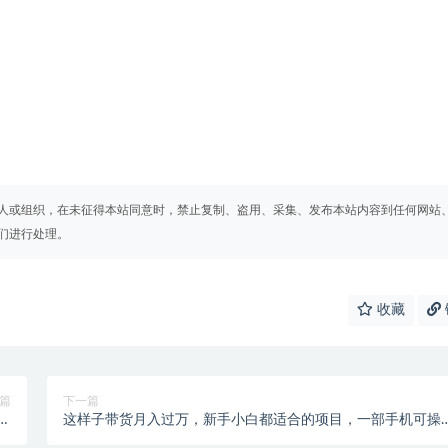
人或组织，在未征得本站同意时，禁止复制、盗用、采集、发布本站内容到任何网站
们进行处理。
收藏
篇
下一篇
白
这样子带货月入过万，新手小白都适合的项目，一部手机可操
】
【揭秘】