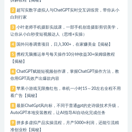
拆解教程【揭秘】
超写实数字虚拟人与ChatGPT实时交互训练营，带你从小
2
白到行家
小叶老师手机摄影实战课，一部手机创造摄影剪切美学，
3
让你从小白秒变短视频达人（思维+实操）
国外问卷调查项目，日入300+，在家赚美金【揭秘】
4
携程无脑搬运单号每天操作10分钟收益30+保姆级教程
5
【揭秘】
ChatGPT赋能短视频创作课，​掌握ChatGPT操作方法，教
6
你用GPT高效产出爆款内容
苹果小游戏无限撸红包，单机一小时15～20左右全程不用
7
看广告【揭秘】
最新ChatGpt风向标，不同于普通gpt的史诗级技术升级，
8
AutoGPT本地安装教程，让AI指导AI自动化完成任务
拼多多虚拟产品实操流程，月产5000+利润，还能引流精
9
准创业粉【揭秘】