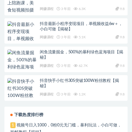
网赚课程
3 年前
6.3K
9.8
抖音最新小程序变现项目，单视频收益6w＋，
小白可做【揭秘】
网赚课程
3 年前
5.1K
9.8
闲鱼流量掘金，500%的暴利绿色蓝海项目【揭
秘】
网赚课程
3 年前
62.7K
9.8
抖音快手小红书30S突破100W粉丝教程【揭
秘】
网赚课程
3 年前
1.2K
9.8
下载热度排行榜
视频号日入1000，0粉0元无门槛，暴利玩法，小白可做，
1